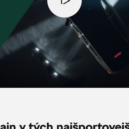
ajn v tých najšportovej