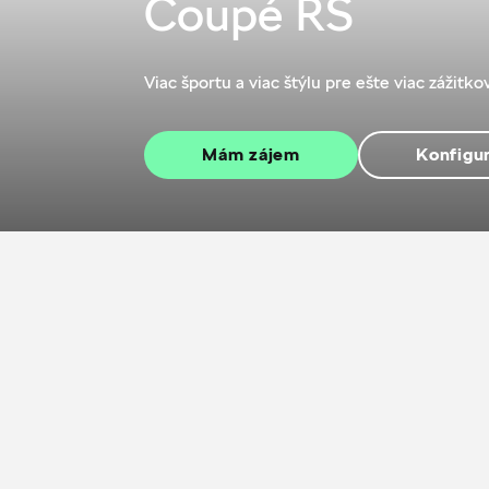
Coupé RS
Viac športu a viac štýlu pre ešte viac zážitko
Mám zájem
Konfigu