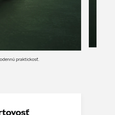
odennú praktickosť.
rtovosť