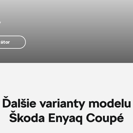
v
rátor
Ďalšie varianty modelu
Škoda Enyaq Coupé