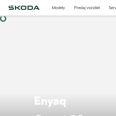
Modely
Predaj vozidiel
Serv
Enyaq