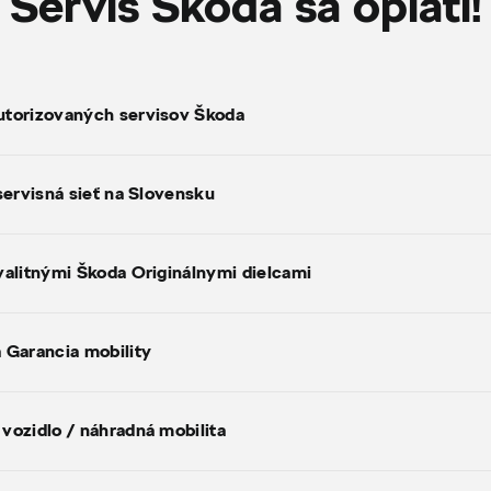
Servis Škoda sa oplatí!
torizovaných servisov Škoda
 servisná sieť na Slovensku
valitnými Škoda Originálnymi dielcami
 Garancia mobility
vozidlo / náhradná mobilita