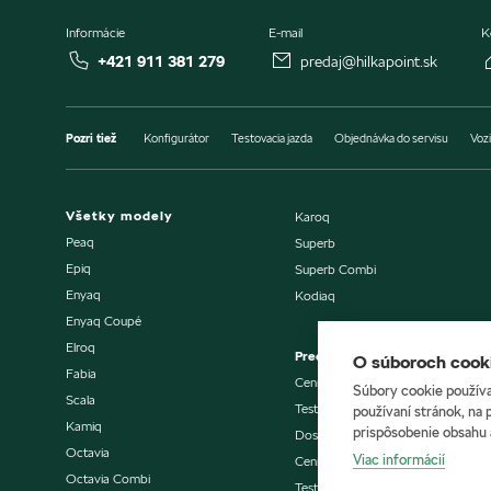
Informácie
E-mail
K
+421 911 381 279
predaj@hilkapoint.sk
Pozri tiež
Konfigurátor
Testovacia jazda
Objednávka do servisu
Vozi
Všetky modely
Karoq
Peaq
Superb
Epiq
Superb Combi
Enyaq
Kodiaq
Enyaq Coupé
Elroq
Predaj vozidiel
O súboroch cooki
Fabia
Cenníky a katalógy
Súbory cookie používa
Scala
Testovacia jazda
používaní stránok, na 
Kamiq
prispôsobenie obsahu 
Dostupné vozidlá skladom
Octavia
Viac informácií
Cenníky a katalógy
Octavia Combi
Testovacia jazda