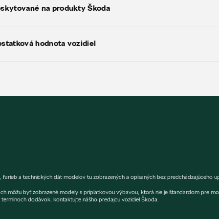
oskytované na produkty Škoda
statková hodnota vozidiel
en, farieb a technických dát modelov tu zobrazených a opísaných bez predchádzajúceho up
fiách môžu byť zobrazené modely s príplatkovou výbavou, ktorá nie je štandardom pre mo
termínoch dodávok, kontaktujte nášho predajcu vozidiel Škoda.