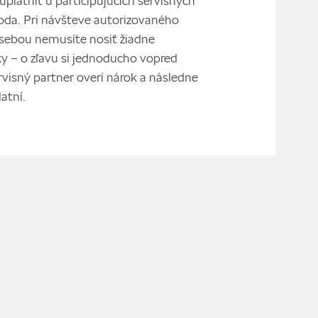
oda. Pri návšteve autorizovaného
 sebou nemusíte nosiť žiadne
y – o zľavu si jednoducho vopred
rvisný partner overí nárok a následne
atní.