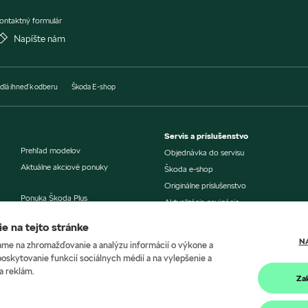
ontaktný formulár
Napíšte nám
dlá ihneď k odberu
Škoda E-shop
Servis a príslušenstvo
Prehľad modelov
Objednávka do servisu
Aktuálne akciové ponuky
Škoda e-shop
Originálne príslušenstvo
Ponuka Škoda Plus
Aktualizácia navigácie
Šeková knižka
e na tejto stránke
Výhody pre všetkých
Škoda Connect
už od 1 vozidla
N
me na zhromažďovanie a analýzu informácií o výkone a
Škoda Connect Lite
poskytovanie funkcií sociálnych médií a na vylepšenie a
Škoda Economy servis
Ponuka financovania
a reklám.
Za
Poistenie