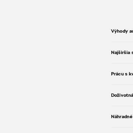
Výhody au
Najširšia
Prácu s k
Doživotná
Náhradné 