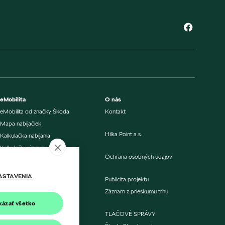
eMobilita
O nás
eMobilita od značky Škoda
Kontakt
Mapa nabíjačiek
Hilka Point a.s.
Kalkulačka nabíjania
Kalkulačka úspory
Ochrana osobných údajov
Porovnanie nákladov
Aktualizácia softvéru
ASTAVENIA
Publicita projektu
Záznam z prieskumu trhu
Nabíjanie doma alebo v práci
kázať všetko
Verejné nabíjanie
TLAČOVÉ SPRÁVY