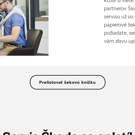
partnerov Šk
servisu už so
papierové šek
požiadate, se
vám zľavu upl
Prelistovať šekovú knižku