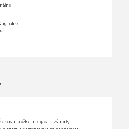
nálne
riginálne
ré
v
i Šekovú knižku a objavte výhody,
 uplatniť u participujúcich servisných