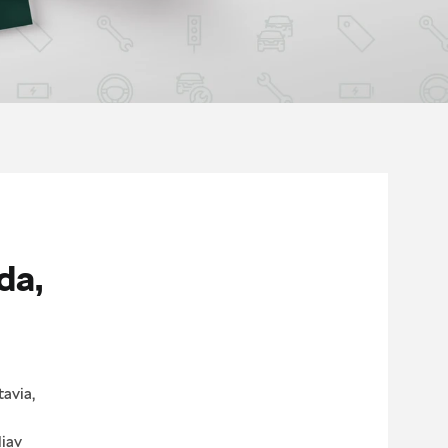
da,
tavia,
liav