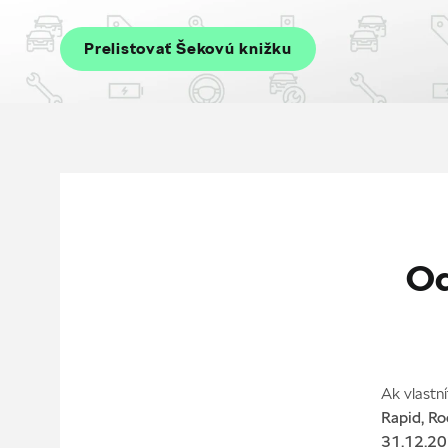
Prelistovať Šekovú knižku
Od
Ak vlastn
Rapid, Ro
31.12.2