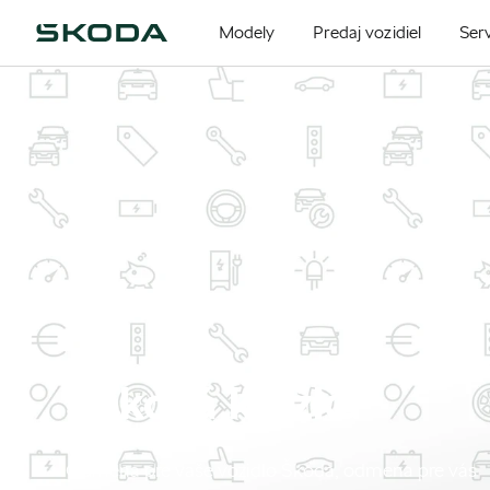
Modely
Predaj vozidiel
Serv
Šeková knižka
Odmena pre vaše vozidlo Škoda, odmena pre vás