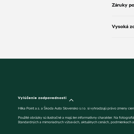
Záruky p
Vysoká zo
Vylúčenie zodpovednosti
Hilka Point a.s. a Škoda Auto Slovensko s.r.o. si vyhradzujú právo zmeny ci
Použité obrázky sú ilustračné a majú len informatívny charakter. Na fotogra
štandardných a mimoriadnych výbavách, aktuálnych cenách, podmienkach a 