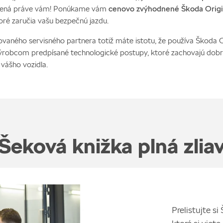
ená práve vám! Ponúkame vám
cenovo zvýhodnené Škoda Origi
toré zaručia vašu bezpečnú jazdu.
ovaného servisného partnera totiž máte istotu, že používa Škoda O
výrobcom predpísané technologické postupy, ktoré zachovajú dob
 vášho vozidla.
Šeková knižka plná zlia
Prelistujte s
ktoré si viete