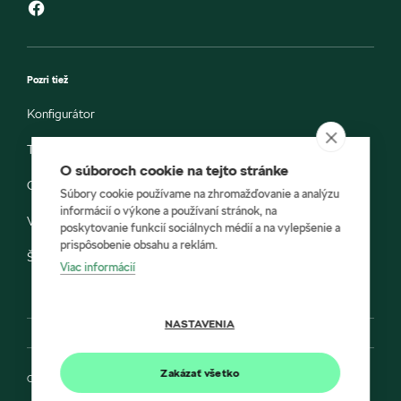
Pozri tiež
Konfigurátor
Testovacia jazda
O súboroch cookie na tejto stránke
Objednávka do servisu
Súbory cookie používame na zhromažďovanie a analýzu
informácií o výkone a používaní stránok, na
Vozidlá ihneď k odberu
poskytovanie funkcií sociálnych médií a na vylepšenie a
prispôsobenie obsahu a reklám.
Škoda E-shop
Viac informácií
NASTAVENIA
Zakázať všetko
Ochrana osobných údajov