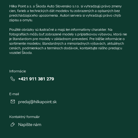
Hilka Point a.s. a Škoda Auto Slovensko s.r.o. si vyhradzujú právo zmeny
cien, farieb a technických dát modelov tu zobrazených a opísaných bez
predchádzajúceho upozornenia. Autori servera si vyhradzujú právo chýb
zápisu a omylu.
Použité obrázky sú ilustračné a majú len informatívny charakter. Na
fotografiách môžu byť zobrazené modely s príplatkovou výbavou, ktorá nie
je štandardom pre modely v základnom prevedení. Pre bližšie informácie o
sortimente modelov, štandardných a mimoriadnych výbavách, aktuálnych
cenách, podmienkach a termínoch dodávok, kontaktujte nášho predajcu
vozidiel Škoda.
Informácie
+421 911 381 279
E-mail
predaj@hilkapoint.sk
Kontaktný formulár
Napíšte nám