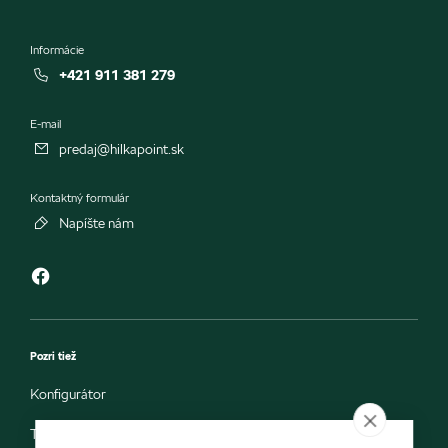
Informácie
+421 911 381 279
E-mail
predaj@hilkapoint.sk
Kontaktný formulár
Napíšte nám
Pozri tiež
Konfigurátor
Testovacia jazda