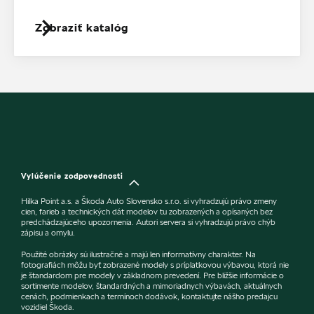
Zobraziť katalóg
Vylúčenie zodpovednosti
Hilka Point a.s. a Škoda Auto Slovensko s.r.o. si vyhradzujú právo zmeny
cien, farieb a technických dát modelov tu zobrazených a opísaných bez
predchádzajúceho upozornenia. Autori servera si vyhradzujú právo chýb
zápisu a omylu.
Použité obrázky sú ilustračné a majú len informatívny charakter. Na
fotografiách môžu byť zobrazené modely s príplatkovou výbavou, ktorá nie
je štandardom pre modely v základnom prevedení. Pre bližšie informácie o
sortimente modelov, štandardných a mimoriadnych výbavách, aktuálnych
cenách, podmienkach a termínoch dodávok, kontaktujte nášho predajcu
vozidiel Škoda.