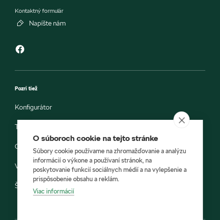
Kontaktný formulár
Napíšte nám
Pozri tiež
Konfigurátor
Testovacia jazda
O súboroch cookie na tejto stránke
Objednávka do servisu
Súbory cookie používame na zhromažďovanie a analýzu
informácií o výkone a používaní stránok, na
Vozidlá ihneď k odberu
poskytovanie funkcií sociálnych médií a na vylepšenie a
prispôsobenie obsahu a reklám.
Škoda E-shop
Viac informácií