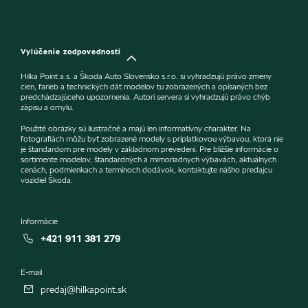
Vylúčenie zodpovednosti
Hilka Point a.s. a Škoda Auto Slovensko s.r.o. si vyhradzujú právo zmeny
cien, farieb a technických dát modelov tu zobrazených a opísaných bez
predchádzajúceho upozornenia. Autori servera si vyhradzujú právo chýb
zápisu a omylu.
Použité obrázky sú ilustračné a majú len informatívny charakter. Na
fotografiách môžu byť zobrazené modely s príplatkovou výbavou, ktorá nie
je štandardom pre modely v základnom prevedení. Pre bližšie informácie o
sortimente modelov, štandardných a mimoriadnych výbavách, aktuálnych
cenách, podmienkach a termínoch dodávok, kontaktujte nášho predajcu
vozidiel Škoda.
Informácie
+421 911 381 279
E-mail
predaj@hilkapoint.sk