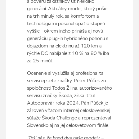
a dôveru zákazníkov už niekoľko
generácií. Aktuálny model, ktorý prišiel
na trh minulý rok, sa komfortom a
technológiami posunul opäť o stupeň
vyššie - okrem iného prináša aj novú
generáciu plug-in hybridného pohonu s
dojazdom na elektrinu až 120 km a
rýchle DC nabíjanie z 10 % na 80 % iba
za 25 minút.
Ocenenie si vyslúžila aj profesionalita
servisnej siete značky. Peter Púček zo
spoločnosti Todos Žilina, autorizovaného
servisu značky Škoda, získal titul
Autoopravár roka 2024. Pán Púček je
zároveň víťazom internej celoslovenskej
súťaže Škoda Challenge a reprezentoval
Slovensko aj na jej celosvetovom finále.
„Teší nás, že hneď dva naše modely –