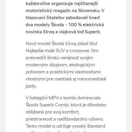
každoročne organizuje najčítanejší
motoristický magazín na Slovensku. V
hlasovaní čitateľov zabodovali hneď
dva modely Škoda - 100 % elektrická
novinka Elroq a vlajková loď Superb.
Nový model Škoda Elroq získal titul
Najlepšie malé SUV a crossover, čím
presvedčil širokú verejnosť svojim
moderným dizajnom, ekologickým
pohonom a praktickými vlastnosťami
vhodnými pre mestské aj mimomestské
jazdy.
V kategórii MPV a kombi dominovala
Škoda Superb Combi, ktorá je dlhodobo
obľúbená pre svoj komfort,
priestrannosť a nadštandardnú výbavu.
Tento model si udržuje vysoký štandard