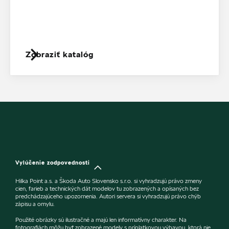
Zobraziť katalóg
Vylúčenie zodpovednosti
Hilka Point a.s. a Škoda Auto Slovensko s.r.o. si vyhradzujú právo zmeny
cien, farieb a technických dát modelov tu zobrazených a opísaných bez
predchádzajúceho upozornenia. Autori servera si vyhradzujú právo chýb
zápisu a omylu.
Použité obrázky sú ilustračné a majú len informatívny charakter. Na
fotografiách môžu byť zobrazené modely s príplatkovou výbavou, ktorá nie