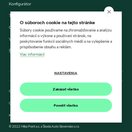
Konfigurátor
Testovacia jazda
O súboroch cookie na tejto stránke
Objednávka do servisu
Súbory cookie používame na zhromažďovanie a analýzu
informácií o výkone a používaní stránok, na
Vozidlá ihneď k odberu
poskytovanie funkcií sociálnych médií a na vylepšenie a
prispôsobenie obsahu a reklám.
Škoda E-shop
Viac informácií
NASTAVENIA
Zakázať všetko
Ochrana osobných údajov
Cookies
Povoliť všetko
Kontakt
© 2022 Hilka Point a.s. a Škoda Auto Slovensko s.r.o.