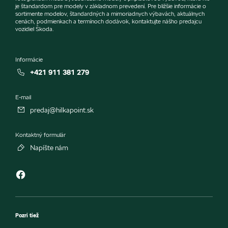
je štandardom pre modely v základnom prevedení. Pre bližšie informácie o
sortimente modelov, štandardných a mimoriadnych výbavách, aktuálnych
cenách, podmienkach a termínoch dodávok, kontaktujte nášho predajcu
vozidiel Škoda.
Informácie
+421 911 381 279
E-mail
predaj@hilkapoint.sk
Kontaktný formulár
Napíšte nám
Pozri tiež