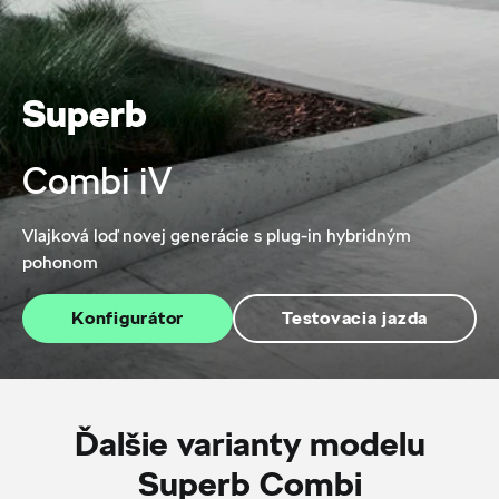
Superb
Combi iV
Vlajková loď novej generácie s plug-in hybridným
pohonom
Konfigurátor
Testovacia jazda
Ďalšie varianty modelu
Superb Combi