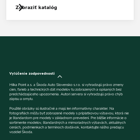
Zobraziť katalóg
Vylúčenie zodpovednosti
Hilka Point a.s. a Škoda Auto Slovensko s.r.o. si vyhradzujú právo zmeny
cien, farieb a technických dát modelov tu zobrazených a opísaných bez
predchádzajúceho upozornenia. Autori servera si vyhradzujú právo chýb
zápisu a omylu.
Použité obrázky sú ilustračné a majú len informatívny charakter. Na
fotografiách môžu byť zobrazené modely s príplatkovou výbavou, ktorá nie
je štandardom pre modely v základnom prevedení. Pre bližšie informácie o
sortimente modelov, štandardných a mimoriadnych výbavách, aktuálnych
cenách, podmienkach a termínoch dodávok, kontaktujte nášho predajcu
vozidiel Škoda.