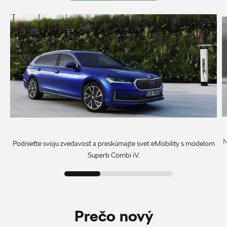
N
Podnieťte svoju zvedavosť a preskúmajte svet eMobility s modelom
Superb Combi iV.
Prečo nový