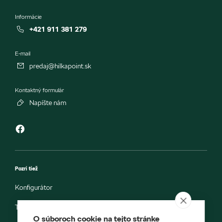
Informácie
+421 911 381 279
E-mail
predaj@hilkapoint.sk
Kontaktný formulár
Napíšte nám
Pozri tiež
Konfigurátor
Testovacia jazda
O súboroch cookie na tejto stránke