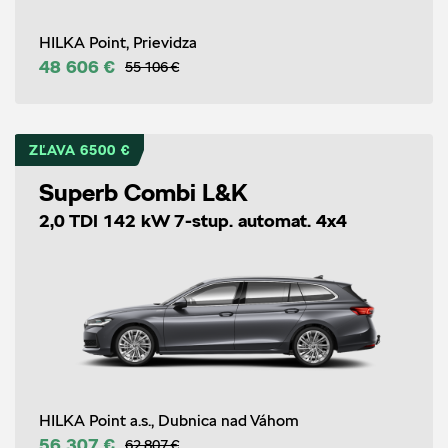
HILKA Point, Prievidza
48 606 €
55 106 €
ZĽAVA 6500 €
Superb Combi L&K
2,0 TDI 142 kW 7-stup. automat. 4x4
HILKA Point a.s., Dubnica nad Váhom
56 307 €
62 807 €