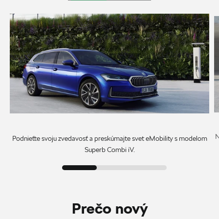
N
Podnieťte svoju zvedavosť a preskúmajte svet eMobility s modelom
Superb Combi iV.
Prečo nový