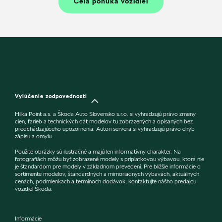
Celá ponuka vozidiel
Vylúčenie zodpovednosti
Hilka Point a.s. a Škoda Auto Slovensko s.r.o. si vyhradzujú právo zmeny
cien, farieb a technických dát modelov tu zobrazených a opísaných bez
predchádzajúceho upozornenia. Autori servera si vyhradzujú právo chýb
zápisu a omylu.
Použité obrázky sú ilustračné a majú len informatívny charakter. Na
fotografiách môžu byť zobrazené modely s príplatkovou výbavou, ktorá nie
je štandardom pre modely v základnom prevedení. Pre bližšie informácie o
sortimente modelov, štandardných a mimoriadnych výbavách, aktuálnych
cenách, podmienkach a termínoch dodávok, kontaktujte nášho predajcu
vozidiel Škoda.
Informácie