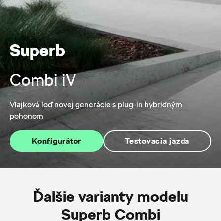
Superb
Combi iV
Vlajková loď novej generácie s plug-in hybridným
pohonom
Konfigurátor
Testovacia jazda
Ďalšie varianty modelu
Superb Combi