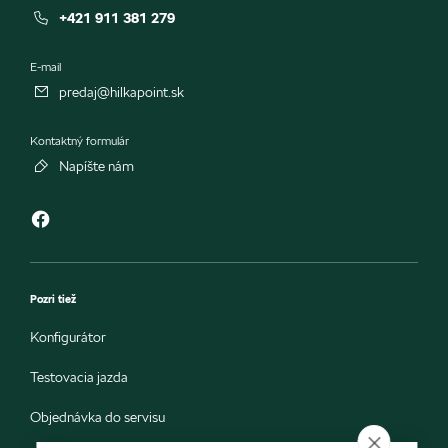
+421 911 381 279
E-mail
predaj@hilkapoint.sk
Kontaktný formulár
Napíšte nám
Pozri tiež
Konfigurátor
Testovacia jazda
Objednávka do servisu