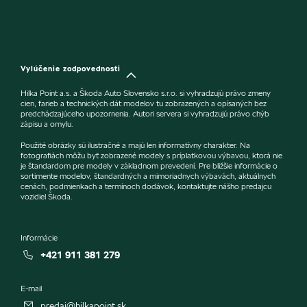
Vylúčenie zodpovednosti
Hilka Point a.s. a Škoda Auto Slovensko s.r.o. si vyhradzujú právo zmeny
cien, farieb a technických dát modelov tu zobrazených a opísaných bez
predchádzajúceho upozornenia. Autori servera si vyhradzujú právo chýb
zápisu a omylu.
Použité obrázky sú ilustračné a majú len informatívny charakter. Na
fotografiách môžu byť zobrazené modely s príplatkovou výbavou, ktorá nie
je štandardom pre modely v základnom prevedení. Pre bližšie informácie o
sortimente modelov, štandardných a mimoriadnych výbavách, aktuálnych
cenách, podmienkach a termínoch dodávok, kontaktujte nášho predajcu
vozidiel Škoda.
Informácie
+421 911 381 279
E-mail
predaj@hilkapoint.sk