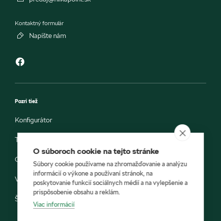
Kontaktný formulár
Napíšte nám
Pozri tiež
Konfigurátor
Testovacia jazda
O súboroch cookie na tejto stránke
Objednávka do servisu
Súbory cookie používame na zhromažďovanie a analýzu
informácií o výkone a používaní stránok, na
Vozidlá ihneď k odberu
poskytovanie funkcií sociálnych médií a na vylepšenie a
prispôsobenie obsahu a reklám.
Škoda E-shop
Viac informácií