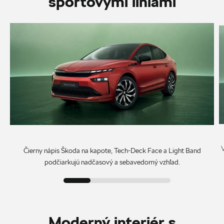
športovými líniami
Čierny nápis Škoda na kapote, Tech-Deck Face a Light Band
podčiarkujú nadčasový a sebavedomý vzhľad.
Moderný interiér s