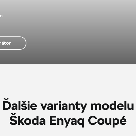
ým
rátor
Ďalšie varianty modelu
Škoda Enyaq Coupé