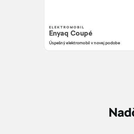
ELEKTROMOBIL
Enyaq Coupé
Úspešný elektromobil v novej podobe
Nadč