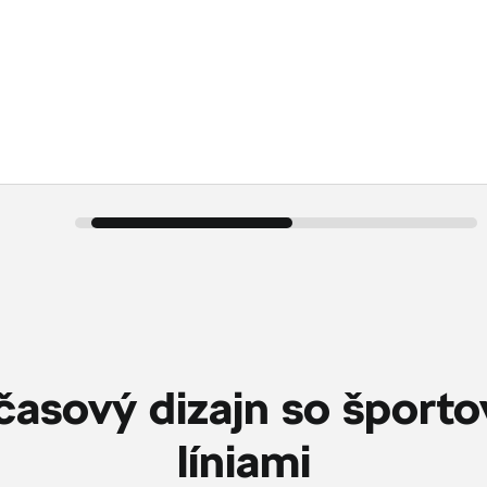
asový dizajn so šport
líniami