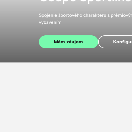
Spojenie športového charakteru s prémiov
vybavením
Mám záujem
Konfigu