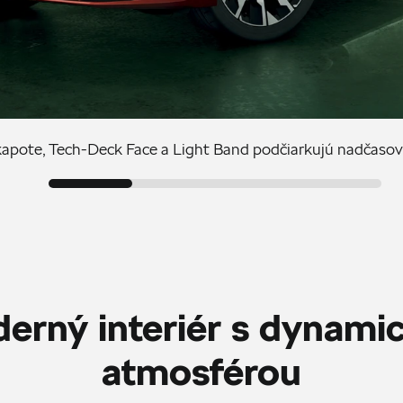
kapote, Tech-Deck Face a Light Band podčiarkujú nadčaso
erný interiér s dynami
atmosférou