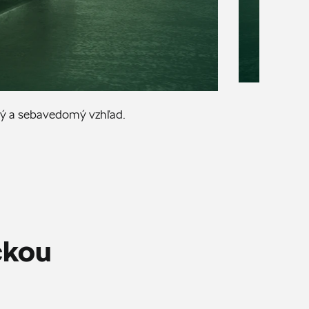
Vyni
vý a sebavedomý vzhľad.
ckou