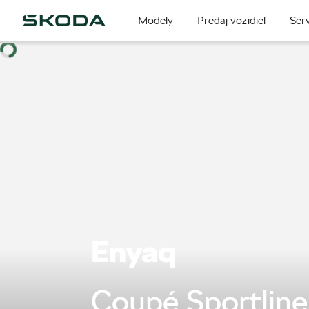
Modely
Predaj vozidiel
Serv
Enyaq
Coupé Sportline