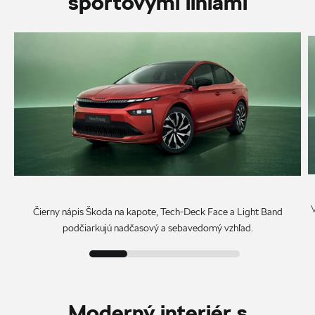
športovými líniami
Čierny nápis Škoda na kapote, Tech-Deck Face a Light Band
podčiarkujú nadčasový a sebavedomý vzhľad.
Moderný interiér s