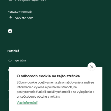
Kontaktný formulár
Napíšte nám
Pozri tiež
Konfigurátor
Testovacia jazda
O súboroch cookie na tejto stránke
Objednávka do servisu
Súbory cookie používame na zhromažďovanie a analýzu
informácií o výkone a používaní stránok, na
Vozidlá ihneď k odberu
poskytovanie funkcií sociálnych médií a na vylepšenie a
prispôsobenie obsahu a reklám.
Škoda E-shop
Viac informácií