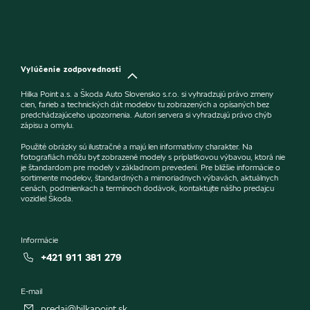
Vylúčenie zodpovednosti
Hilka Point a.s. a Škoda Auto Slovensko s.r.o. si vyhradzujú právo zmeny
cien, farieb a technických dát modelov tu zobrazených a opísaných bez
predchádzajúceho upozornenia. Autori servera si vyhradzujú právo chýb
zápisu a omylu.
Použité obrázky sú ilustračné a majú len informatívny charakter. Na
fotografiách môžu byť zobrazené modely s príplatkovou výbavou, ktorá nie
je štandardom pre modely v základnom prevedení. Pre bližšie informácie o
sortimente modelov, štandardných a mimoriadnych výbavách, aktuálnych
cenách, podmienkach a termínoch dodávok, kontaktujte nášho predajcu
vozidiel Škoda.
Informácie
+421 911 381 279
E-mail
predaj@hilkapoint.sk