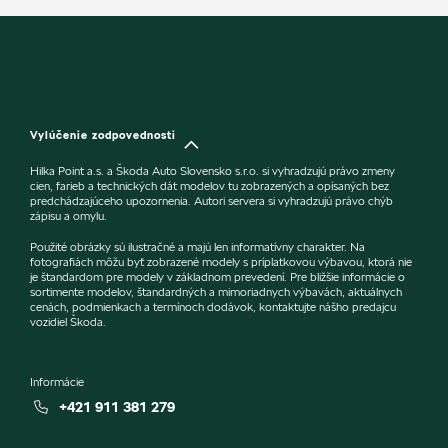
Vylúčenie zodpovednosti
Hilka Point a.s. a Škoda Auto Slovensko s.r.o. si vyhradzujú právo zmeny
cien, farieb a technických dát modelov tu zobrazených a opísaných bez
predchádzajúceho upozornenia. Autori servera si vyhradzujú právo chýb
zápisu a omylu.
Použité obrázky sú ilustračné a majú len informatívny charakter. Na
fotografiách môžu byť zobrazené modely s príplatkovou výbavou, ktorá nie
je štandardom pre modely v základnom prevedení. Pre bližšie informácie o
sortimente modelov, štandardných a mimoriadnych výbavách, aktuálnych
cenách, podmienkach a termínoch dodávok, kontaktujte nášho predajcu
vozidiel Škoda.
Informácie
+421 911 381 279