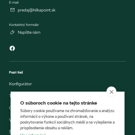
E-mail
predaj@hilkapoint.sk
Kontaktný formulár
Napíšte nám
Pozri tiež
Konfigurátor
Testovacia jazda
O súboroch cookie na tejto stránke
Objednávka do servisu
Súbory cookie používame na zhromažďovanie a analýzu
informácií o výkone a používaní stránok, na
Vozidlá ihneď k odberu
poskytovanie funkcií sociálnych médií a na vylepšenie a
prispôsobenie obsahu a reklám.
Škoda E-shop