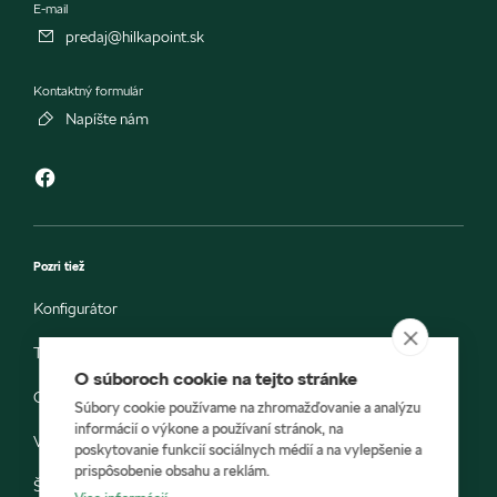
E-mail
predaj@hilkapoint.sk
Kontaktný formulár
Napíšte nám
Pozri tiež
Konfigurátor
Testovacia jazda
O súboroch cookie na tejto stránke
Objednávka do servisu
Súbory cookie používame na zhromažďovanie a analýzu
informácií o výkone a používaní stránok, na
Vozidlá ihneď k odberu
poskytovanie funkcií sociálnych médií a na vylepšenie a
prispôsobenie obsahu a reklám.
Škoda E-shop