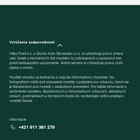
Vylúčenie zodpovednosti
Hilka Point a.s. a Škoda Auto Slovensko s.r.o. si vyhradzujú právo zmeny
cien, farieb a technických dát modelov tu zobrazených a opísaných bez
predchádzajúceho upozornenia. Autori servera si vyhradzujú právo chýb
zápisu a omylu.
Použité obrázky sú ilustračné a majú len informatívny charakter. Na
fotografiách môžu byť zobrazené modely s príplatkovou výbavou, ktorá nie
je štandardom pre modely v základnom prevedení. Pre bližšie informácie o
sortimente modelov, štandardných a mimoriadnych výbavách, aktuálnych
cenách, podmienkach a termínoch dodávok, kontaktujte nášho predajcu
vozidiel Škoda.
Informácie
+421 911 381 279