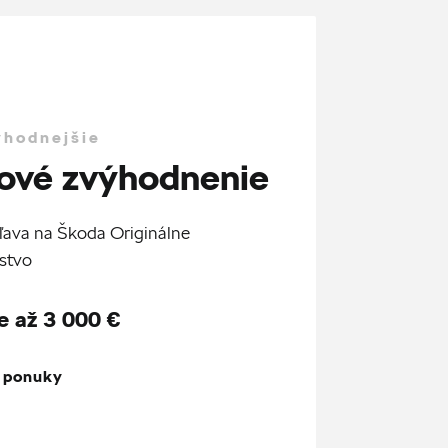
ýhodnejšie
ové zvýhodnenie
ľava na Škoda Originálne
stvo
e až 3 000 €
z ponuky