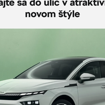
jte sa do ulíc v atrakt
novom štýle