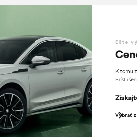
Ešte v
Cen
K tomu z
Príslušen
Získajt
Vybrať 