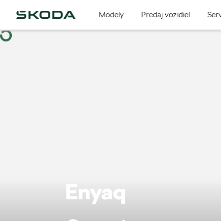
Modely
Predaj vozidiel
Serv
Enyaq